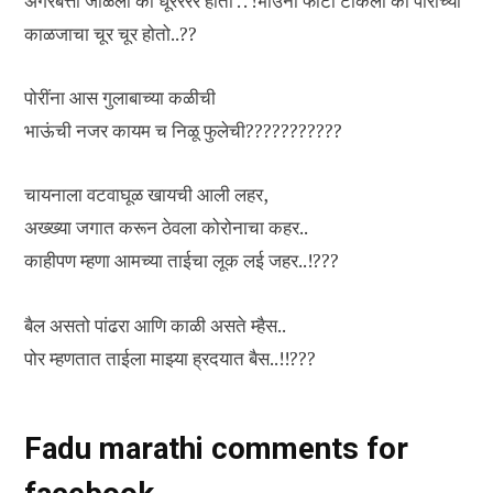
अगरबत्ती जाळली की धूरररर होतो . . !भाउंनी फोटो टाकला की पोरीच्या
काळजाचा चूर चूर होतो..??
पोरींना आस गुलाबाच्या कळीची
भाऊंची नजर कायम च निळू फुलेची???????????
चायनाला वटवाघूळ खायची आली लहर,
अख्ख्या जगात करून ठेवला कोरोनाचा कहर..
काहीपण म्हणा आमच्या ताईचा लूक लई जहर..!???
बैल असतो पांढरा आणि काळी असते म्हैस..
पोर म्हणतात ताईला माझ्या ह्रदयात बैस..!!???
Fadu marathi comments for