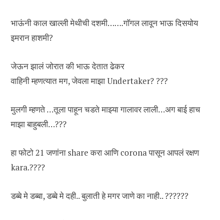
भाऊंनी काल खाल्ली मेथीची दशमी…….गॉगल लावून भाऊ दिसयोय
इमरान हाशमी?
जेऊन झालं जोरात की भाऊ देतात ढेकर
वाहिनी म्हणत्यात मग, जेवला माझा Undertaker? ???
मुलगी म्हणते …तूला पाहून चडते माझ्या गालावर लाली…अग बाई हाच
माझा बाहुबली…???
हा फोटो 21 जणांना share करा आणि corona पासून आपलं रक्षण
kara.????
डब्बे मे डब्बा, डब्बे मे दही.. बुलाती हे मगर जाणे का नाही.. ??????