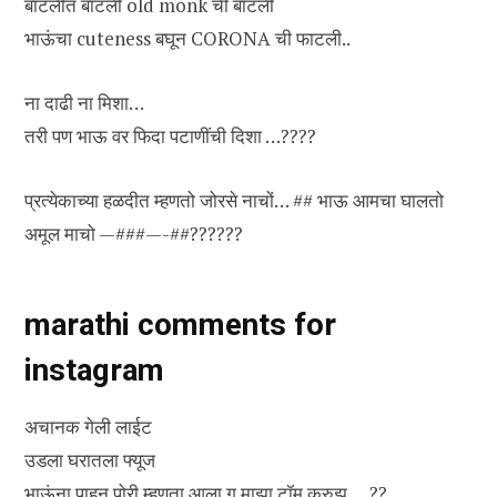
बाटलीत बाटली old monk ची बाटली
भाऊंचा cuteness बघून CORONA ची फाटली..
ना दाढी ना मिशा…
तरी पण भाऊ वर फिदा पटाणींची दिशा …????
प्रत्येकाच्या हळदीत म्हणतो जोरसे नाचों… ## भाऊ आमचा घालतो
अमूल माचो —###—-##??????
marathi comments for
instagram
अचानक गेली लाईट
उडला घरातला फ्यूज
भाऊंना पाहून पोरी म्हणता आला ग माझा टॉम क्रुझ… .??