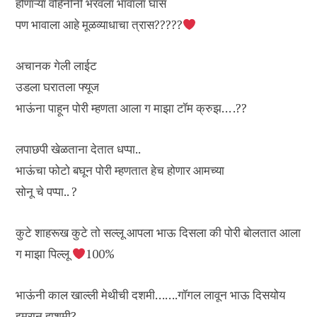
होणाऱ्या वहिनीनी भरवला भावाला घास
पण भावाला आहे मूळव्याधाचा त्रास?????
अचानक गेली लाईट
उडला घरातला फ्यूज
भाऊंना पाहून पोरी म्हणता आला ग माझा टॉम क्रुझ… .??
लपाछपी खेळताना देतात धप्पा..
भाऊंचा फोटो बघून पोरी म्हणतात हेच होणार आमच्या
सोनू चे पप्पा.. ?
कुटे शाहरूख कुटे तो सल्लू आपला भाऊ दिसला की पोरी बोलतात आला
ग माझा पिल्लू
100%
भाऊंनी काल खाल्ली मेथीची दशमी…….गॉगल लावून भाऊ दिसयोय
इमरान हाशमी?