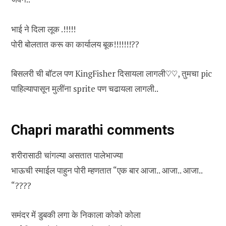
भाई ने दिला लूक .!!!!!
पोरी बोलतात करू का कार्यालय बूक!!!!!!!??
बिसलरी ची बाॅटल पण KingFisher दिसायला लागली♡♡, तुमचा pic
पाहिल्यापासून मुलींना sprite पण चढायला लागली..
Chapri marathi comments
शरीरासाठी चांगल्या असतात पालेभाज्या
भाऊची स्माईल पाहुन पोरी म्हणतात “एक बार आजा.. आजा.. आजा..
“????
समंदर में डुबकी लगा के निकाला कोको कोला