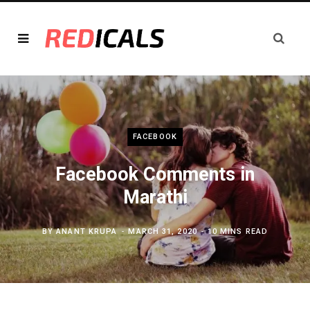
FACEBOOK
Facebook Comments in
Marathi
BY
ANANT KRUPA
MARCH 31, 2020
10 MINS READ