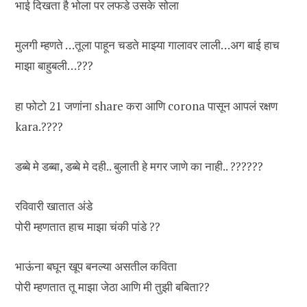
भाई दिखता है भोला पर लफडे उसके सोला
मुलगी म्हणते …तूला पाहून चडते माझ्या गालावर लाली…अग बाई हाच
माझा बाहुबली…???
हा फोटो 21 जणांना share करा आणि corona पासून आपलं रक्षण
kara.????
डब्बे मे डब्बा, डब्बे मे दही.. बुलाती हे मगर जाणे का नाही.. ??????
रविवारी खातात अंडे
पोरी म्हणतात हाच माझा चंकी पांडे ??
भाऊंना बघून खूप बनल्या असतील कविता
पोरी म्हणतात तू माझा जेठा आणि मी तुझी बबिता??