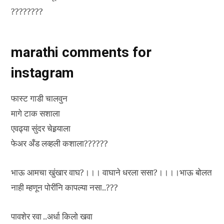
????????
marathi comments for
instagram
फास्ट गाडी चालवुन
मागे टाक सशाला
एवढ्या सुंदर चेहर्‍याला
फेअर अँड लव्हली कशाला??????
भाऊ आमचा खुंखार वाघ?।।। वाघाने धरला ससा?।।।।भाऊ बोलत
नाही म्हणून पोरींनि कापल्या नसा..???
पावशेर रवा ..अर्धा किलो खवा