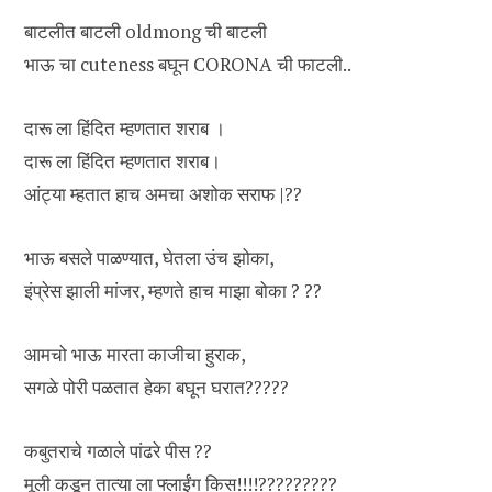
बाटलीत बाटली oldmong ची बाटली
भाऊ चा cuteness बघून CORONA ची फाटली..
दारू ला हिंदित म्हणतात शराब ।
दारू ला हिंदित म्हणतात शराब।
आंट्या म्हतात हाच अमचा अशोक सराफ |??
भाऊ बसले पाळण्यात, घेतला उंच झोका,
इंप्रेस झाली मांजर, म्हणते हाच माझा बोका ? ??
आमचो भाऊ मारता काजीचा हुराक,
सगळे पोरी पळतात हेका बघून घरात?????
कबुतराचे गळाले पांढरे पीस ?️?️
मूली कडून तात्या ला फ्लाईंग किस!!!!?????????