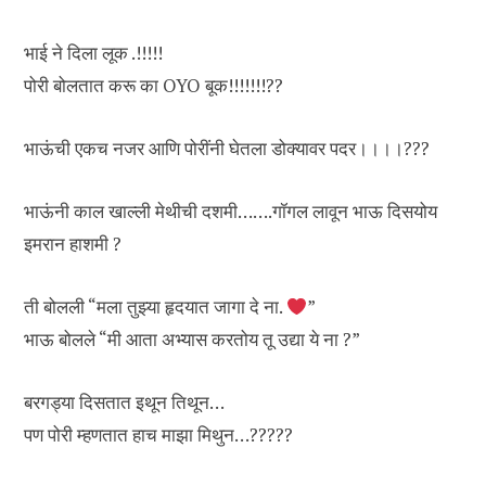
भाई ने दिला लूक .!!!!!
पोरी बोलतात करू का OYO बूक!!!!!!!??
भाऊंची एकच नजर आणि पोरींनी घेतला डोक्यावर पदर।।।।???
भाऊंनी काल खाल्ली मेथीची दशमी…….गॉगल लावून भाऊ दिसयोय
इमरान हाशमी ?
ती बोलली “मला तुझ्या हृदयात जागा दे ना.
”
भाऊ बोलले “मी आता अभ्यास करतोय तू उद्या ये ना ?”
बरगड्या दिसतात इथून तिथून…
पण पोरी म्हणतात हाच माझा मिथुन…?????