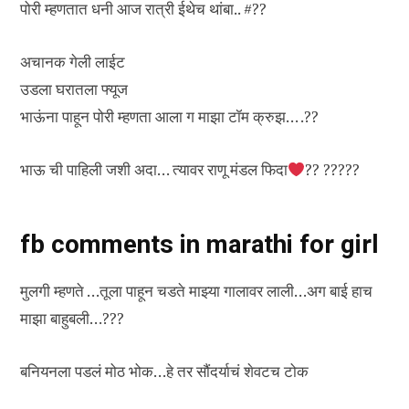
पोरी म्हणतात धनी आज रात्री ईथेच थांबा.. #??
अचानक गेली लाईट
उडला घरातला फ्यूज
भाऊंना पाहून पोरी म्हणता आला ग माझा टॉम क्रुझ… .??
भाऊ ची पाहिली जशी अदा… त्यावर राणू मंडल फिदा
?? ?????
fb comments in marathi for girl
मुलगी म्हणते …तूला पाहून चडते माझ्या गालावर लाली…अग बाई हाच
माझा बाहुबली…???
बनियनला पडलं मोठ भोक…हे तर सौंदर्याचं शेवटच टोक